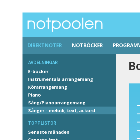
DIREKTNOTER
NOTBÖCKER
PROGRAM
B
AVDELNINGAR
E-böcker
Instrumentala arrangemang
Körarrangemang
Piano
Sång/Pianoarrangemang
Sånger - melodi, text, ackord
TOPPLISTOR
Senaste månaden
Senaste året