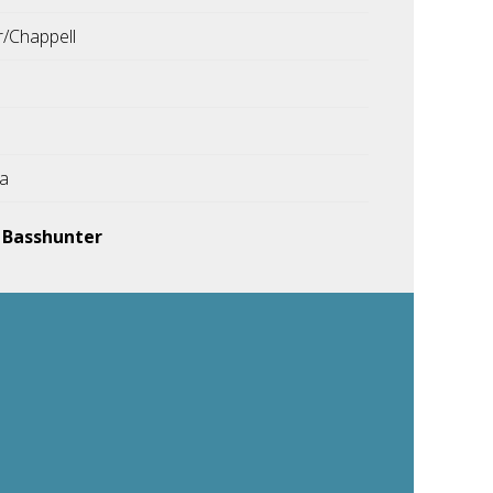
/Chappell
ka
d
Basshunter