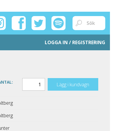
LOGGA IN / REGISTRERING
ANTAL:
Lägg i kundvagn
Altberg
Altberg
unter