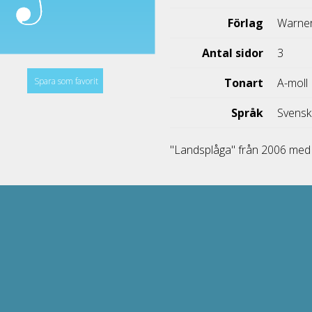
Förlag
Warner
Antal sidor
3
Spara som favorit
Tonart
A-moll
Språk
Svens
"Landsplåga" från 2006 me