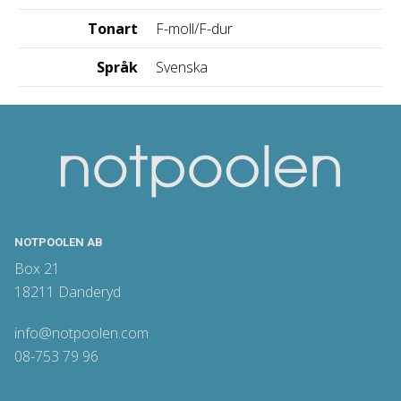
Tonart
F-moll/F-dur
Språk
Svenska
NOTPOOLEN AB
Box 21
18211 Danderyd
info@notpoolen.com
08-753 79 96