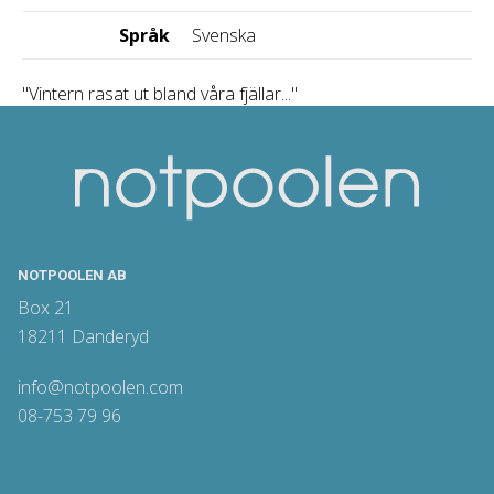
Språk
Svenska
"Vintern rasat ut bland våra fjällar..."
NOTPOOLEN AB
Box 21
18211 Danderyd
info@notpoolen.com
08-753 79 96