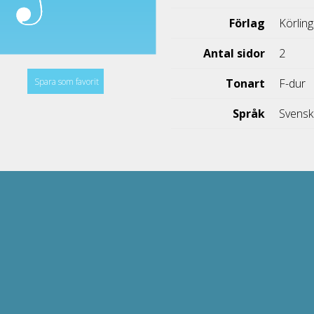
Förlag
Körling
Antal sidor
2
Spara som favorit
Tonart
F-dur
Språk
Svens