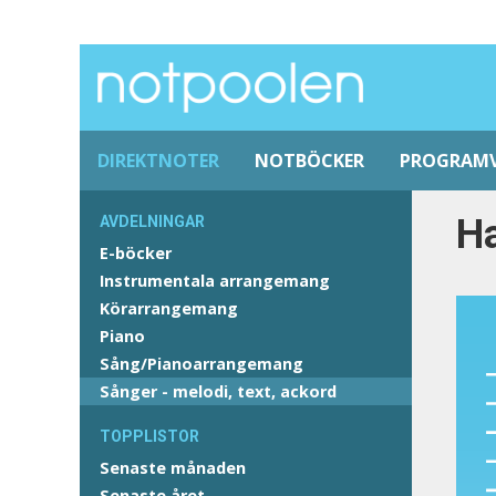
DIREKTNOTER
NOTBÖCKER
PROGRAM
Ha
AVDELNINGAR
E-böcker
Instrumentala arrangemang
Körarrangemang
Piano
Sång/Pianoarrangemang
Sånger - melodi, text, ackord
TOPPLISTOR
Senaste månaden
Senaste året