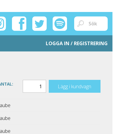
LOGGA IN / REGISTRERING
ANTAL:
Lägg i kundvagn
Taube
Taube
Taube