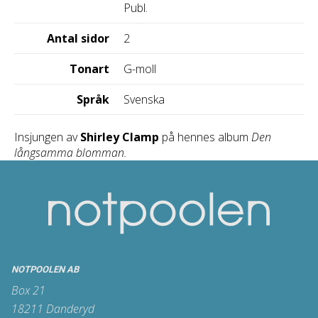
Publ.
Antal sidor
2
Tonart
G-moll
Språk
Svenska
Insjungen av
Shirley Clamp
på hennes album
Den
långsamma blomman.
NOTPOOLEN AB
Box 21
18211 Danderyd