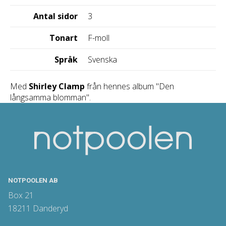
Antal sidor
3
Tonart
F-moll
Språk
Svenska
Med
Shirley Clamp
från hennes album "Den
långsamma blomman".
NOTPOOLEN AB
Box 21
18211 Danderyd