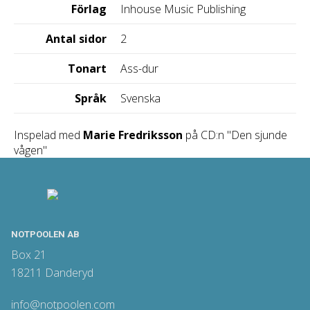
Förlag
Inhouse Music Publishing
Antal sidor
2
Tonart
Ass-dur
Språk
Svenska
Inspelad med
Marie Fredriksson
på CD:n "Den sjunde
vågen"
NOTPOOLEN AB
Box 21
18211 Danderyd
info@notpoolen.com