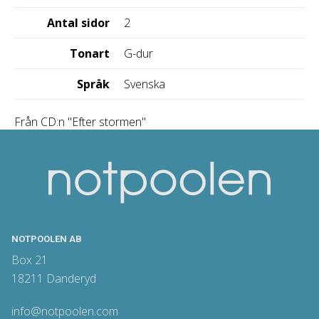
Antal sidor
2
Tonart
G-dur
Språk
Svenska
Från CD:n "Efter stormen"
NOTPOOLEN AB
Box 21
18211 Danderyd
info@notpoolen.com