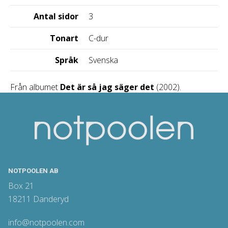
Antal sidor
3
Tonart
C-dur
Språk
Svenska
Från albumet
Det är så jag säger det
(2002).
NOTPOOLEN AB
Box 21
18211 Danderyd
info@notpoolen.com