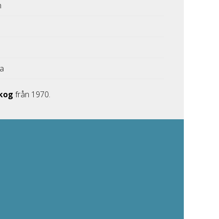
n
ka
skog
från 1970.