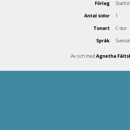
Förlag
Starto
Antal sidor
1
Tonart
C-dur
Språk
Svens
Av och med
Agnetha Fält