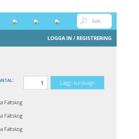
LOGGA IN / REGISTRERING
ANTAL:
Lägg i kundvagn
a Fältskog
a Fältskog
a Fältskog