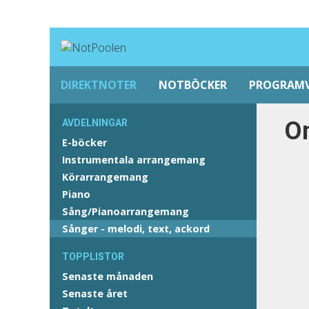
DIREKTNOTER
NOTBÖCKER
PROGRAM
Om
AVDELNINGAR
E-böcker
Instrumentala arrangemang
Körarrangemang
Piano
Sång/Pianoarrangemang
Sånger - melodi, text, ackord
TOPPLISTOR
Senaste månaden
Senaste året