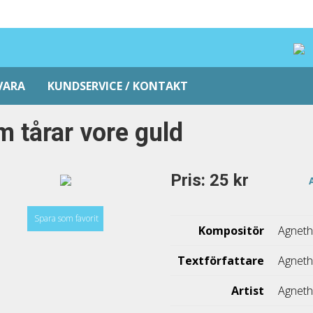
VARA
KUNDSERVICE / KONTAKT
 tårar vore guld
Pris: 25 kr
Spara som favorit
Kompositör
Agneth
Textförfattare
Agneth
Artist
Agneth