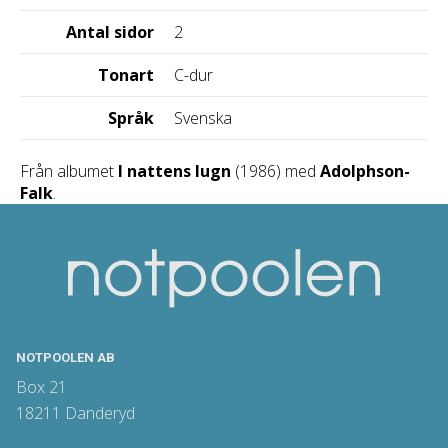
Antal sidor
2
Tonart
C-dur
Språk
Svenska
Från albumet
I nattens lugn
(1986) med
Adolphson-
Falk
.
NOTPOOLEN AB
Box 21
18211 Danderyd