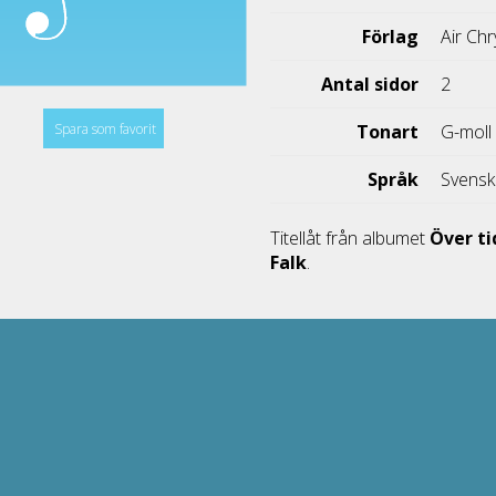
Förlag
Air Chr
Antal sidor
2
Spara som favorit
Tonart
G-moll
Språk
Svens
Titellåt från albumet
Över t
Falk
.