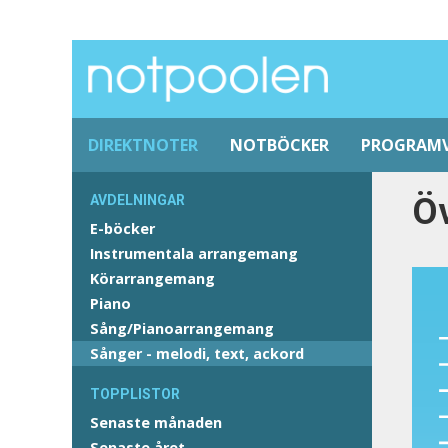
DIREKTNOTER
NOTBÖCKER
PROGRAM
Öv
AVDELNINGAR
E-böcker
Instrumentala arrangemang
Körarrangemang
Piano
Sång/Pianoarrangemang
Sånger - melodi, text, ackord
TOPPLISTOR
Senaste månaden
Senaste året