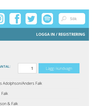
LOGGA IN / REGISTRERING
ANTAL:
Lägg i kundvagn
 Adolphson/Anders Falk
 Falk
son & Falk