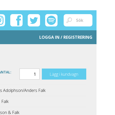
LOGGA IN / REGISTRERING
ANTAL:
Lägg i kundvagn
 Adolphson/Anders Falk
 Falk
son & Falk