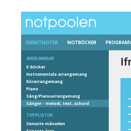
DIREKTNOTER
NOTBÖCKER
PROGRAM
If
AVDELNINGAR
E-böcker
Instrumentala arrangemang
Körarrangemang
Piano
Sång/Pianoarrangemang
Sånger - melodi, text, ackord
TOPPLISTOR
Senaste månaden
Senaste året