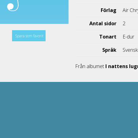
Förlag
Air Chr
Antal sidor
2
Spara som favorit
Tonart
E-dur
Språk
Svens
Från albumet
I nattens lu