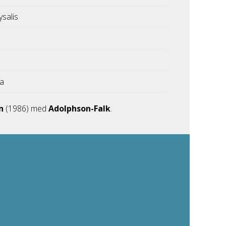
ysalis
ka
gn
(1986) med
Adolphson-Falk
.