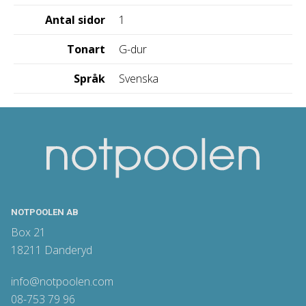
Antal sidor
1
Tonart
G-dur
Språk
Svenska
NOTPOOLEN AB
Box 21
18211 Danderyd
info@notpoolen.com
08-753 79 96