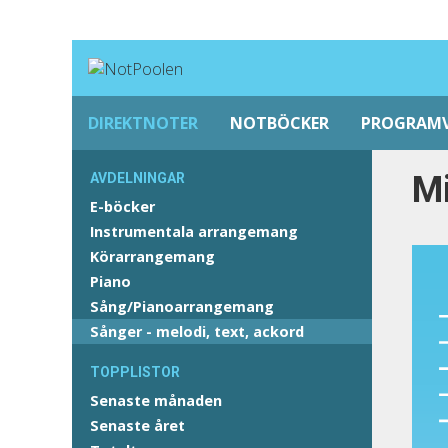
DIREKTNOTER
NOTBÖCKER
PROGRAM
Mi
AVDELNINGAR
E-böcker
Instrumentala arrangemang
Körarrangemang
Piano
Sång/Pianoarrangemang
Sånger - melodi, text, ackord
TOPPLISTOR
Senaste månaden
Senaste året