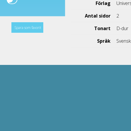
Förlag
Univer
Antal sidor
2
Spara som favorit
Tonart
D-dur
Språk
Svens