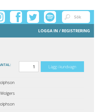
LOGGA IN / REGISTRERING
ANTAL:
Lägg i kundvagn
dolphson
 Wolgers
dolphson