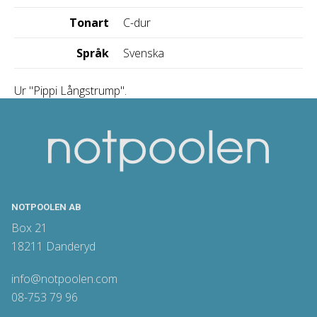
Tonart
C-dur
Språk
Svenska
Ur "Pippi Långstrump".
NOTPOOLEN AB
Box 21
18211 Danderyd
info@notpoolen.com
08-753 79 96