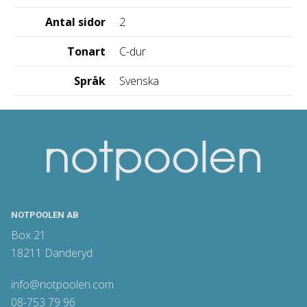
Antal sidor
2
Tonart
C-dur
Språk
Svenska
NOTPOOLEN AB
Box 21
18211 Danderyd
info@notpoolen.com
08-753 79 96