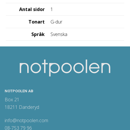
Antal sidor
1
Tonart
G-dur
Språk
Svenska
NOTPOOLEN AB
Box 21
18211 Danderyd
info@notpoolen.com
08-753 79 96