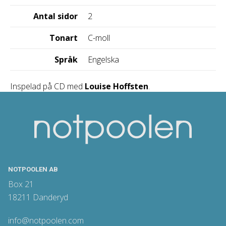
Antal sidor
2
Tonart
C-moll
Språk
Engelska
Inspelad på CD med
Louise Hoffsten
.
NOTPOOLEN AB
Box 21
18211 Danderyd
info@notpoolen.com