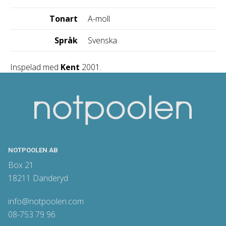
Tonart
A-moll
Språk
Svenska
Inspelad med
Kent
2001.
NOTPOOLEN AB
Box 21
18211 Danderyd
info@notpoolen.com
08-753 79 96