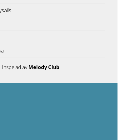
ysalis
ka
2. Inspelad av
Melody Club
.