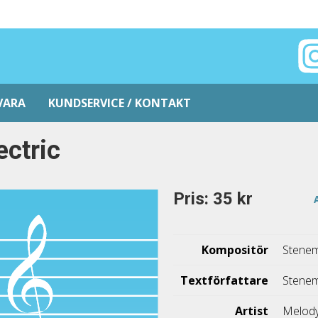
VARA
KUNDSERVICE / KONTAKT
ectric
Pris: 35 kr
Kompositör
Stenem
Textförfattare
Stenem
Artist
Melody