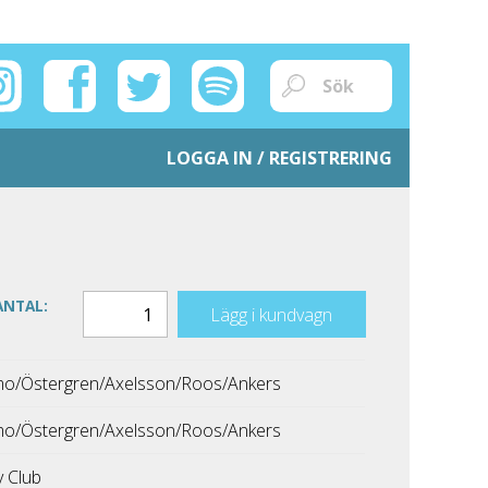
LOGGA IN / REGISTRERING
ANTAL:
Lägg i kundvagn
o/Östergren/Axelsson/Roos/Ankers
o/Östergren/Axelsson/Roos/Ankers
 Club