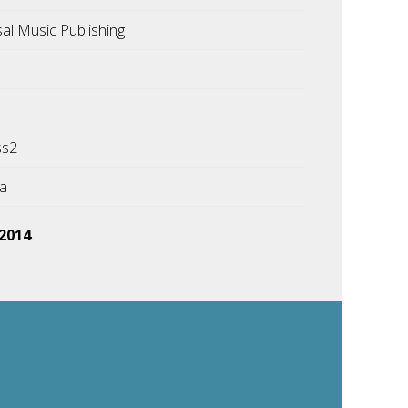
sal Music Publishing
ss2
ka
 2014
.