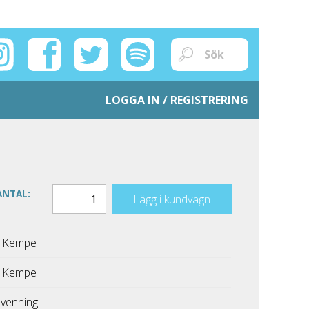
LOGGA IN / REGISTRERING
ANTAL:
Lägg i kundvagn
k Kempe
k Kempe
Svenning