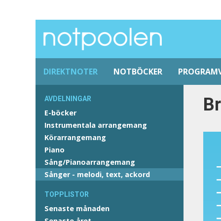
DIREKTNOTER
NOTBÖCKER
PROGRAM
Br
AVDELNINGAR
E-böcker
Instrumentala arrangemang
Körarrangemang
Piano
Sång/Pianoarrangemang
Sånger - melodi, text, ackord
TOPPLISTOR
Senaste månaden
Senaste året