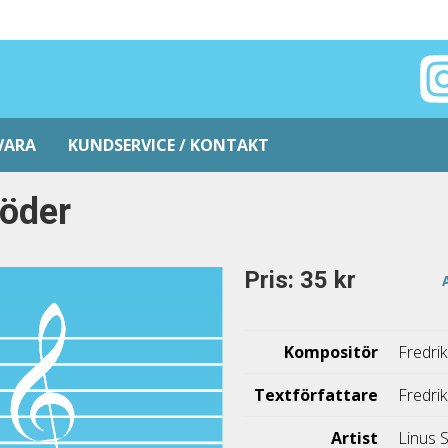
VARA
KUNDSERVICE / KONTAKT
öder
Pris: 35 kr
Kompositör
Fredri
Textförfattare
Fredri
Artist
Linus 