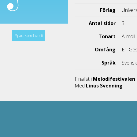
Förlag
Univer
Antal sidor
3
Spara som favorit
Tonart
A-moll
Omfång
E1-Ge
Språk
Svens
Finalist i
Melodifestivalen
Med
Linus Svenning
.