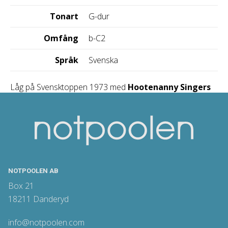
Tonart
G-dur
Omfång
b-C2
Språk
Svenska
Låg på Svensktoppen 1973 med
Hootenanny Singers
NOTPOOLEN AB
Box 21
18211 Danderyd
info@notpoolen.com