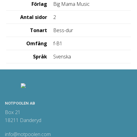
Förlag
Big Mama Music
Antal sidor
2
Tonart
Bess-dur
Omfång
f-B1
Språk
Svenska
NOTPOOLEN AB
Box 21
18211 Danderyd
info@notpoolen.com