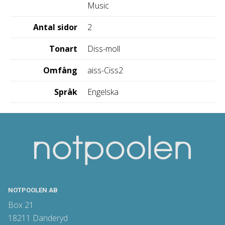
Music
Antal sidor
2
Tonart
Diss-moll
Omfång
aiss-Ciss2
Språk
Engelska
NOTPOOLEN AB
Box 21
18211 Danderyd