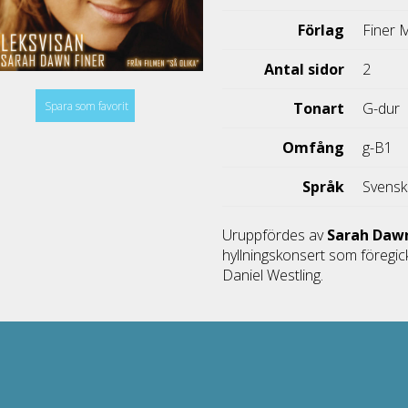
Förlag
Finer 
Antal sidor
2
Spara som favorit
Tonart
G-dur
Omfång
g-B1
Språk
Svens
Uruppfördes av
Sarah Daw
hyllningskonsert som föregic
Daniel Westling.