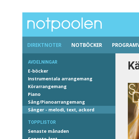
DIREKTNOTER
NOTBÖCKER
PROGRAM
Kä
AVDELNINGAR
E-böcker
Instrumentala arrangemang
Körarrangemang
Piano
Sång/Pianoarrangemang
Sånger - melodi, text, ackord
TOPPLISTOR
Senaste månaden
Senaste året