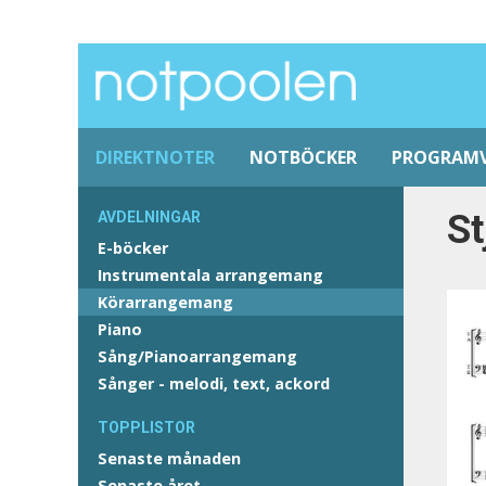
DIREKTNOTER
NOTBÖCKER
PROGRAM
St
AVDELNINGAR
E-böcker
Instrumentala arrangemang
Körarrangemang
Piano
Sång/Pianoarrangemang
Sånger - melodi, text, ackord
TOPPLISTOR
Senaste månaden
Senaste året