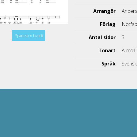
Arrangör
Anders
Förlag
Notfab
Spara som favorit
Antal sidor
3
Tonart
A-moll
Språk
Svens