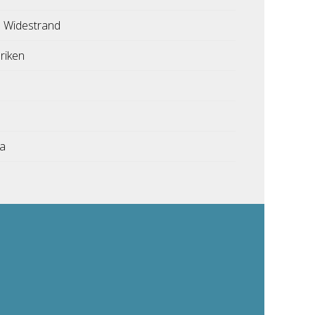
 Widestrand
riken
ka