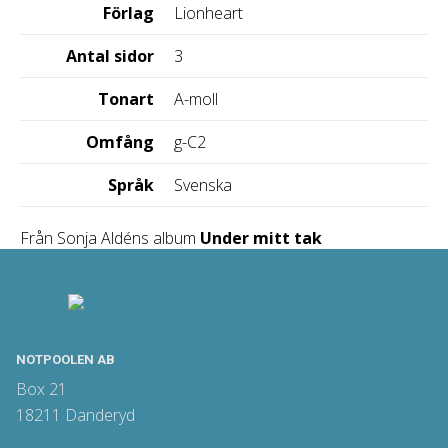
Förlag
Lionheart
Antal sidor
3
Tonart
A-moll
Omfång
g-C2
Språk
Svenska
Från Sonja Aldéns album
Under mitt tak
NOTPOOLEN AB
Box 21
18211 Danderyd