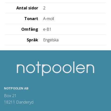
Antal sidor
2
Tonart
A-moll
Omfång
e-B1
Språk
Engelska
NOTPOOLEN AB
Box 21
18211 Danderyd