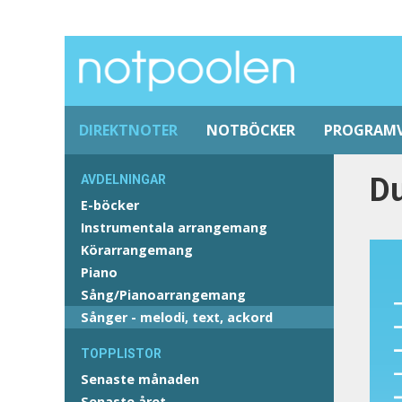
DIREKTNOTER
NOTBÖCKER
PROGRAM
Du
AVDELNINGAR
E-böcker
Instrumentala arrangemang
Körarrangemang
Piano
Sång/Pianoarrangemang
Sånger - melodi, text, ackord
TOPPLISTOR
Senaste månaden
Senaste året