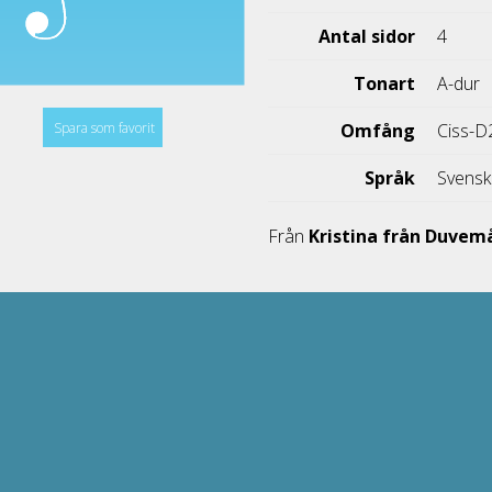
Antal sidor
4
Tonart
A-dur
Spara som favorit
Omfång
Ciss-D
Språk
Svens
Från
Kristina från Duvem