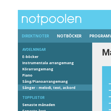
DIREKTNOTER
NOTBÖCKER
PROGRAM
M
AVDELNINGAR
E-böcker
Instrumentala arrangemang
Körarrangemang
Piano
Sång/Pianoarrangemang
Sånger - melodi, text, ackord
TOPPLISTOR
Senaste månaden
Senaste året