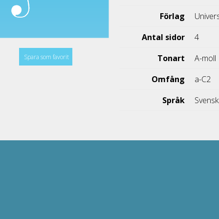
Förlag
Univer
Antal sidor
4
Spara som favorit
Tonart
A-moll
Omfång
a-C2
Språk
Svens