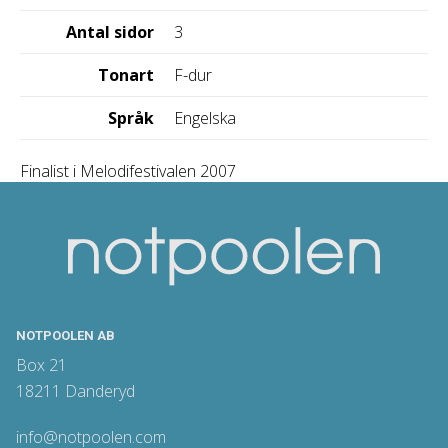
Antal sidor
3
Tonart
F-dur
Språk
Engelska
Finalist i Melodifestivalen 2007
NOTPOOLEN AB
Box 21
18211 Danderyd
info@notpoolen.com