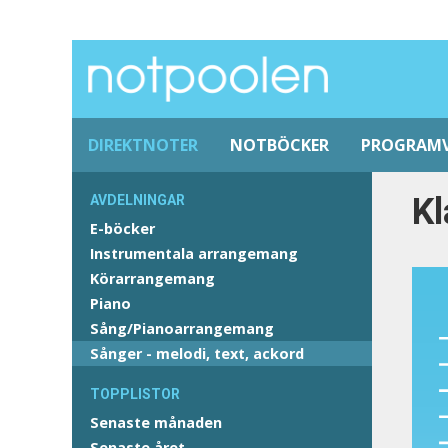
DIREKTNOTER
NOTBÖCKER
PROGRAM
Kl
AVDELNINGAR
E-böcker
Instrumentala arrangemang
Körarrangemang
Piano
Sång/Pianoarrangemang
Sånger - melodi, text, ackord
TOPPLISTOR
Senaste månaden
Senaste året