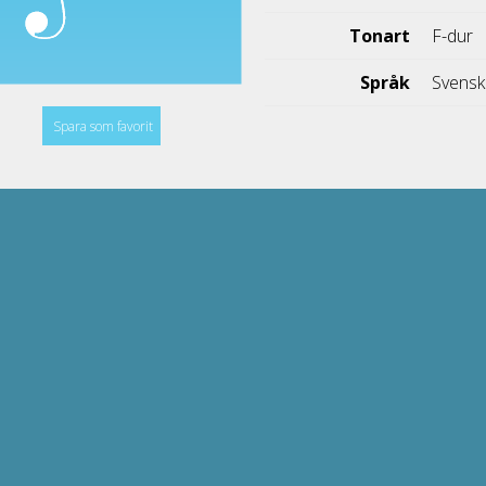
Tonart
F-dur
Språk
Svens
Spara som favorit