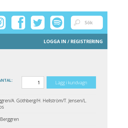
LOGGA IN / REGISTRERING
ANTAL:
Lägg i kundvagn
ggren/A. Göthberg/H. Hellström/T. Jensen/L.
os
 Berggren