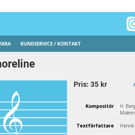
VARA
KUNDSERVICE / KONTAKT
oreline
Pris: 35 kr
Kompositör
H. Ber
Malmr
Textförfattare
Henrik