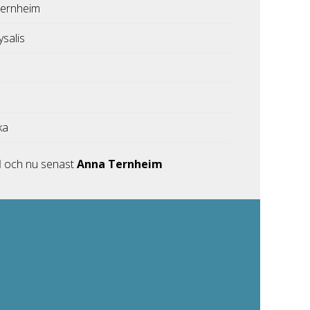
Ternheim
ysalis
ka
l
och nu senast
Anna Ternheim