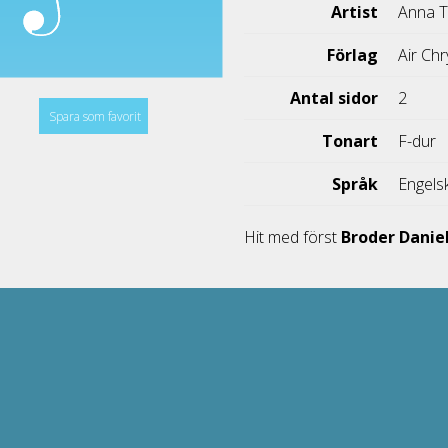
Artist
Anna 
Förlag
Air Chr
Antal sidor
2
Spara som favorit
Tonart
F-dur
Språk
Engels
Hit med först
Broder Danie