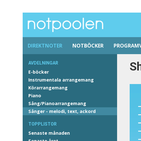
DIREKTNOTER
NOTBÖCKER
PROGRAM
Sh
AVDELNINGAR
E-böcker
Instrumentala arrangemang
Körarrangemang
Piano
Sång/Pianoarrangemang
Sånger - melodi, text, ackord
TOPPLISTOR
Senaste månaden
Senaste året