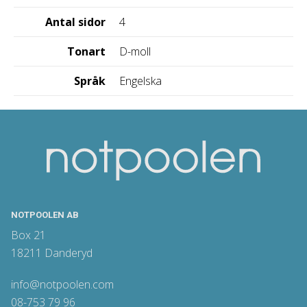
Antal sidor
4
Tonart
D-moll
Språk
Engelska
NOTPOOLEN AB
Box 21
18211 Danderyd
info@notpoolen.com
08-753 79 96