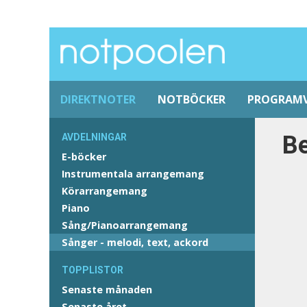
DIREKTNOTER
NOTBÖCKER
PROGRAM
Be
AVDELNINGAR
E-böcker
Instrumentala arrangemang
Körarrangemang
Piano
Sång/Pianoarrangemang
Sånger - melodi, text, ackord
TOPPLISTOR
Senaste månaden
Senaste året