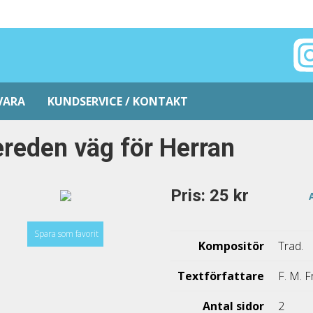
VARA
KUNDSERVICE / KONTAKT
reden väg för Herran
Pris: 25 kr
Spara som favorit
Kompositör
Trad.
Textförfattare
F. M. 
Antal sidor
2