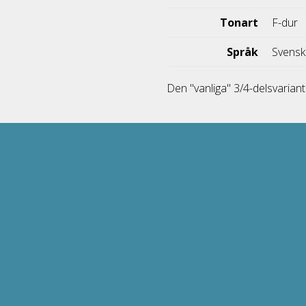
Tonart
F-dur
Språk
Svens
Den "vanliga" 3/4-delsvarian