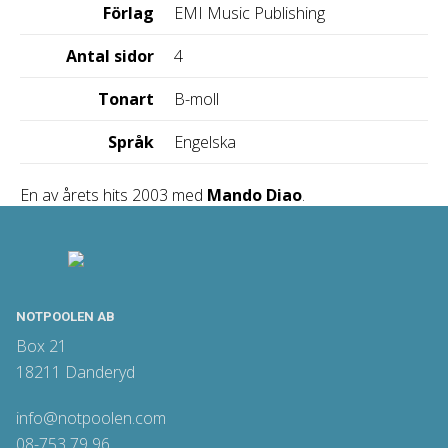
Förlag
EMI Music Publishing
Antal sidor
4
Tonart
B-moll
Språk
Engelska
En av årets hits 2003 med
Mando Diao
.
NOTPOOLEN AB
Box 21
18211 Danderyd
info@notpoolen.com
08-753 79 96