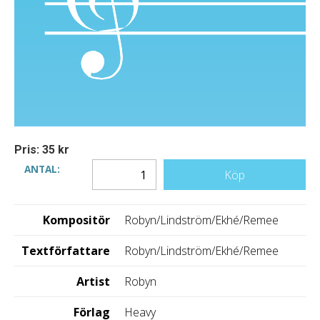
Pris: 35 kr
ANTAL:
Köp
Kompositör
Robyn/Lindström/Ekhé/Remee
Textförfattare
Robyn/Lindström/Ekhé/Remee
Artist
Robyn
Förlag
Heavy