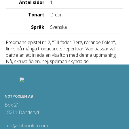
Antal sidor
1
Tonart
D-dur
Språk
Svenska
Fredmans epistel nr 2, "Till fader Berg, rörande fiolen",
finns på många trubadurers repertoar. Vad passar väl
bättre än att inleda en visafton med denna uppmaning:
Nå, skruva fiolen, hej, spelman skynda dej!
NOTPOOLEN AB
Box 21
18211 Danderyd
info@notpoolen.com