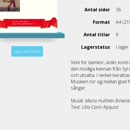
Antal sidor
36
Format
A4 (21
Antal titlar
9
Lagerstatus
I lager
Spara som favorit
Verk för damkör, violin, kon
den modiga kvinnan från Syracu
och utsatta. I verket berättas
Musiken rör sig mellan glad f
sånger.
Musik:
Maria Hulthén Birkel
Text:
Ulla-Carin Nyquist