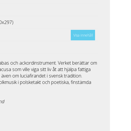
0x297)
Visa innehåll
trabas och ackordinstrument. Verket berättar om
sa som ville viga sitt liv åt att hjälpa fattiga
 även om luciafirandet i svensk tradition.
olkmusik i polsketakt och poetiska, finstämda
and