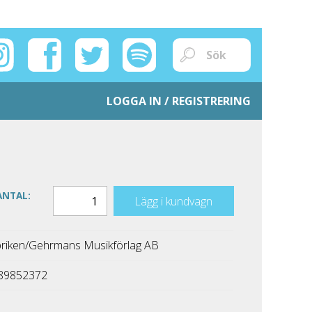
LOGGA IN / REGISTRERING
ANTAL:
Lägg i kundvagn
riken/Gehrmans Musikförlag AB
89852372