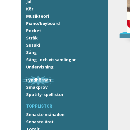
Jul
Kör
Musikteori
Piano/keyboard
Pocket
Stråk
Suzuki
Sång
Sång- och vissamlingar
Undervisning
Fyndhörnan
Smakprov
Spotify-spellistor
TOPPLISTOR
Senaste månaden
Senaste året
Totalt