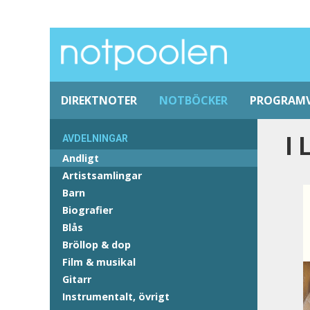
DIREKTNOTER
NOTBÖCKER
PROGRAM
I 
AVDELNINGAR
Andligt
Artistsamlingar
Barn
Biografier
Blås
Bröllop & dop
Film & musikal
Gitarr
Instrumentalt, övrigt