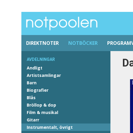
DIREKTNOTER
NOTBÖCKER
PROGRAM
Da
AVDELNINGAR
Andligt
Artistsamlingar
Barn
Biografier
Blås
Bröllop & dop
Film & musikal
Gitarr
Instrumentalt, övrigt