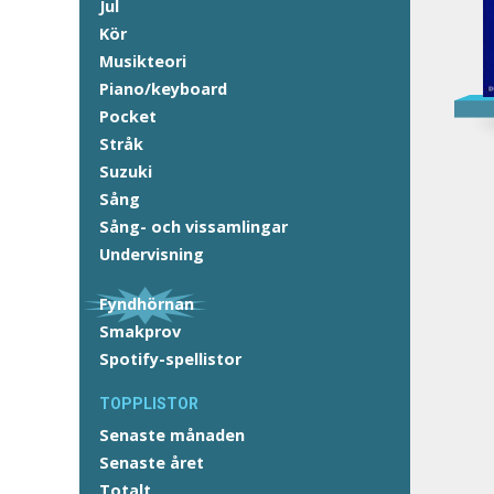
Jul
Kör
Musikteori
Piano/keyboard
Pocket
Stråk
Suzuki
Sång
Sång- och vissamlingar
Undervisning
Fyndhörnan
Smakprov
Spotify-spellistor
TOPPLISTOR
Senaste månaden
Senaste året
Totalt