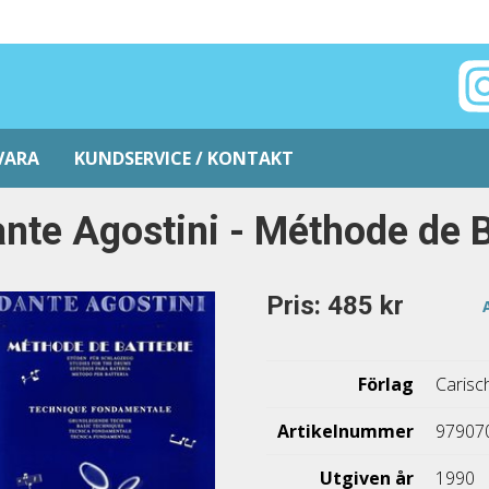
VARA
KUNDSERVICE / KONTAKT
nte Agostini - Méthode de Ba
Pris: 485 kr
Förlag
Carisc
Artikelnummer
97907
Utgiven år
1990