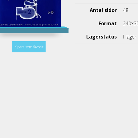
Antal sidor
48
Format
240x3
Lagerstatus
I lager
Spara som favorit