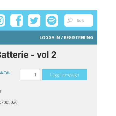
LOGGA IN / REGISTRERING
tterie - vol 2
ANTAL:
Lägg i kundvagn
h
07005026