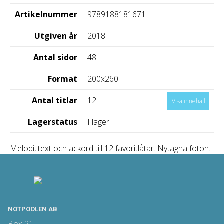
Artikelnummer
9789188181671
Utgiven år
2018
Antal sidor
48
Format
200x260
Antal titlar
12
Visa innehåll
Lagerstatus
I lager
Melodi, text och ackord till 12 favoritlåtar. Nytagna foton.
NOTPOOLEN AB