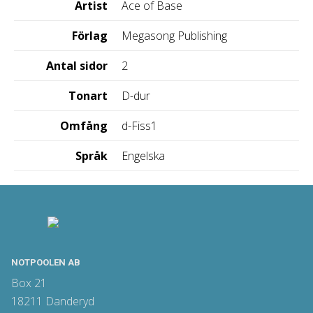
Artist
Ace of Base
Förlag
Megasong Publishing
Antal sidor
2
Tonart
D-dur
Omfång
d-Fiss1
Språk
Engelska
NOTPOOLEN AB
Box 21
18211 Danderyd