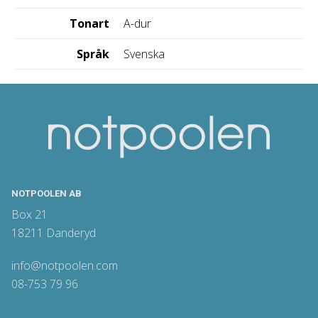
Tonart
A-dur
Språk
Svenska
NOTPOOLEN AB
Box 21
18211 Danderyd
info@notpoolen.com
08-753 79 96